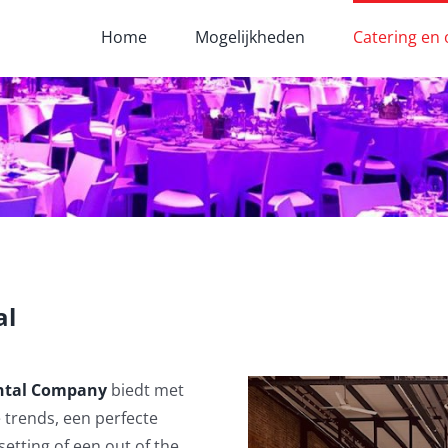
Home
Mogelijkheden
Catering en 
al
ntal Company
biedt met
e trends, een perfecte
setting of een out of the