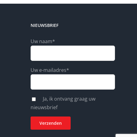
NIEUWSBRIEF
Uw naam*
Uw e-mailadres*
Ja, ik ontvang graag uw
nieuwsbrief