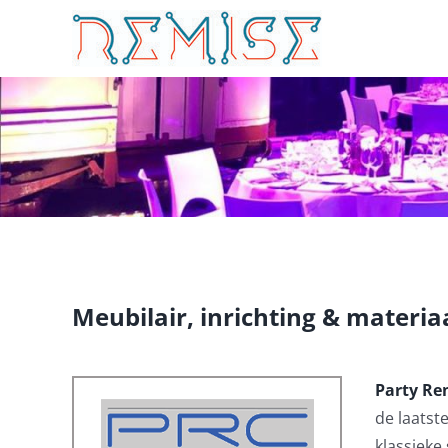
Ga
naar
inhoud
Meubilair, inrichting & materia
Party Re
de laatst
klassieke 