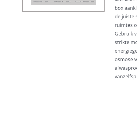
box aankl
de juiste
ruimtes o
Gebruik 
strikte m
energiege
osmose w
afwasproc
vanzelfsp