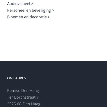
Audiovisueel >
Personeel en beveiliging >
Bloemen en decoratie >
ONS ADRES
Remise Den Haag
Ter Borchstraat 7
2525 XG Den Haag